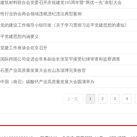
建筑材料联合会党委召开庆祝建党105周年暨“两优一先”表彰大会
国性行业协会商会领域违规违纪违法典型案例
央党的建设工作领导小组印发《关于学习贯彻习近平党建思想的通知》
近平党建思想内涵要义
国党建工作座谈会在京召开
国国际跨国公司促进会常务副会长张笑宇接受纪律审查和监察调查
26石墨产业高质量发展大会在山东淄博完美收官
26中国（南召）碳酸钙产业高质量发展大会圆满举办
上一页
1
2
3
4