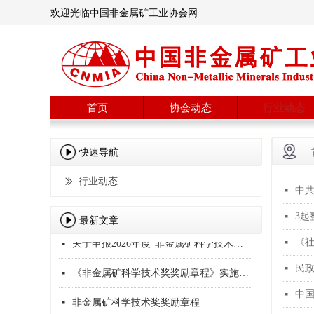
欢迎光临中国非金属矿工业协会网
首页
协会动态
行业动态
快速导航
行业动态
ꅀ
中
넷
3
넷
最新文章
《社会组织评比表彰活动管理办法》解读
协会赴河南信阳调研珍珠岩产业发展情况
“黑龙江省萝北县延军第三林场石墨矿找矿突破”成果评估结果公示
“多种重要非金属矿标准物质研制及高效测试技术方法开发”成果评估结果公示
“山东省平度市东北部饰面石材矿成矿规律研究与找矿突破”成果评估结果公示
“阿尔金东段大鳞片晶质石墨矿成矿带成矿规律与找矿突破”成果评估结果公示
3起整治形式主义为基层减负典型问题，公开通报！
中国非金属矿工业协会成立换届工作领导小组
民政部、中央社会工作部联合印发《社会组织评比表彰活动管理办法》
协会赴辽宁大石桥、海城调研菱镁矿产业发展情况
中国亚洲经济发展协会会长权顺基接受纪律审查和监察调查
中国建筑材料联合会党委召开庆祝建党105周年暨“两优一先”表彰大会
中共中央 国务院印发《关于加强新时代社会工作的意见》
넷
넷
넷
넷
넷
넷
넷
넷
넷
넷
넷
넷
넷
关于申报2026年度"非金属矿科学技术奖"的通知
《
넷
넷
民
넷
《非金属矿科学技术奖奖励章程》实施细则
넷
中
넷
非金属矿科学技术奖奖励章程
넷