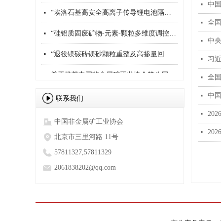
中国
넷
“埃洛石基高安全高离子传导锂电池隔膜的制备关键技术及应用”成果评估结果公示
넷
全
넷
“硅铝质固废矿物-元素-颗粒多维度调控及分质利用机制”成果评估结果公示
넷
中
넷
“退役镁碳砖镁砂颗粒重整及高掺量回收料制备再生镁碳砖关键技术及实践”成果评估结果公示
넷
习
넷
关于推荐中国非金属矿工业协会第八届理事会候选理事单位及代表的通知
넷
全
넷
中
넷
联系我们
20
넷
中国非金属矿工业协会
20
넷
北京市三里河路 11号
57811327,57811329
2061838202@qq.com