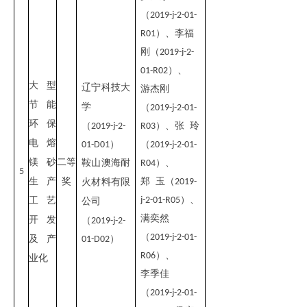
（
2019-j-2-01-
）
、
李福
R01
刚
（
2019-j-2-
）
、
01-R02
大型
辽宁科技大
游杰刚
节能
学
（
2019-j-2-01-
环保
（
）
、
张 玲
2019-j-2-
R03
电熔
）
（
01-D01
2019-j-2-01-
镁砂
二等
鞍山澳海耐
）
、
R04
5
生产
奖
郑 玉（
火材料有限
2019-
）
、
工艺
j-2-01-R05
公司
满奕然
开发
（
2019-j-2-
（
2019-j-2-01-
及产
）
01-D02
）
、
R06
业化
李季佳
（
2019-j-2-01-