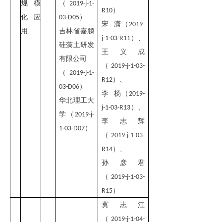
规模
（
2019-j-1-
）
R10
化应
）
03-D05
宋 潇（
2019-
用
吉林省嘉鹏
）
、
j-1-03-R11
硅藻土研发
王义成
有限公司
（
2019-j-1-03-
（
2019-j-1-
）
、
R12
）
03-D06
李 杨（
2019-
华北理工大
）
、
j-1-03-R13
学（
2019-j-
李志辉
）
1-03-D07
（
2019-j-1-03-
）
、
R14
孙彦君
（
2019-j-1-03-
）
R15
冀志江
（
2019-j-1-04-