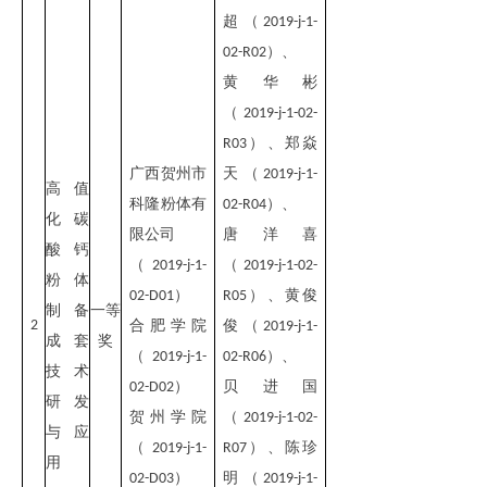
超
（
2019-j-1-
）
、
02-R02
黄华彬
（
2019-j-1-02-
）
、
郑焱
R03
广西贺州市
天
（
2019-j-1-
高值
科隆粉体有
）
、
02-R04
化碳
限公司
唐洋喜
酸钙
（
（
2019-j-1-
2019-j-1-02-
粉体
）
）
、
黄俊
02-D01
R05
制备
一等
2
合肥学院
俊
（
2019-j-1-
成套
奖
（
）
、
2019-j-1-
02-R06
技术
）
贝进国
02-D02
研发
贺州学院
（
2019-j-1-02-
与应
（
）
、
陈珍
2019-j-1-
R07
用
）
明
（
02-D03
2019-j-1-