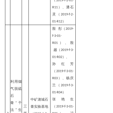
（
2019-f-2-01-
）、潘石
R11
灵（
2019-f-2-
）
01-R12
殷 彤（
2019-
f-3-01-
）、
殷
R01
越
（
2019-f-3-
）、
01-R02
孙红芳
（
2019-f-3-01-
）、
杨庆
R03
利用烟
兰
（
2019-f-3-
气脱硫
）
01-R04
石
张艳生
中矿潞城石
膏“干
三
（
膏实验基地
2019-f-3-01-
法”生