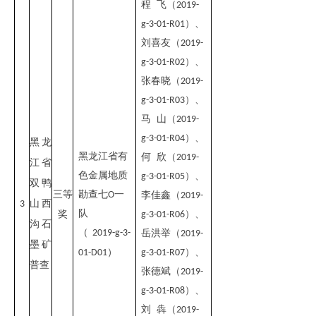
程 飞（
2019-
）、
g-3-01-R01
刘喜友（
2019-
）、
g-3-01-R02
张春晓（
2019-
）、
g-3-01-R03
马 山（
2019-
）、
g-3-01-R04
黑龙
黑龙江省有
何 欣（
2019-
江省
色金属地质
）、
g-3-01-R05
双鸭
三等
勘查七
一
O
李佳鑫（
2019-
山西
3
队
奖
）、
g-3-01-R06
沟石
（
2019-g-3-
岳洪举（
2019-
墨矿
）
）、
01-D01
g-3-01-R07
普查
张德斌（
2019-
）、
g-3-01-R08
刘 犇（
2019-