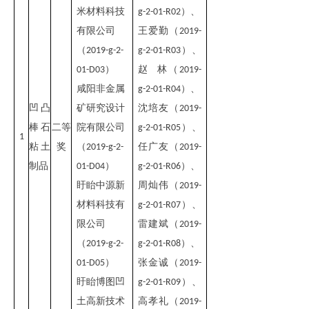
米材料科技
）、
g-2-01-R02
有限公司
王爱勤（
2019-
（
）、
2019-g-2-
g-2-01-R03
）
赵 林（
01-D03
2019-
咸阳非金属
）、
g-2-01-R04
凹凸
矿研究设计
沈培友（
2019-
棒石
二等
院有限公司
）、
g-2-01-R05
1
粘土
奖
（
任广友（
2019-g-2-
2019-
制品
）
）、
01-D04
g-2-01-R06
盱眙中源新
周灿伟（
2019-
材料科技有
）、
g-2-01-R07
限公司
雷建斌（
2019-
（
）、
2019-g-2-
g-2-01-R08
）
张金诚（
01-D05
2019-
盱眙博图凹
）、
g-2-01-R09
土高新技术
高孝礼（
2019-