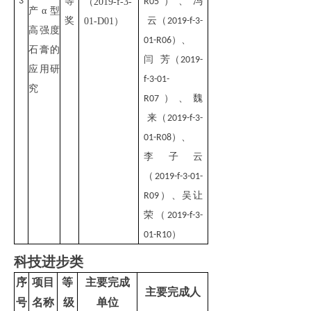
3
等
）、
冯
（2019-f-3-
R05
产α型
奖
云
（
01-D01）
2019-f-3-
高强度
）、
01-R06
石膏的
闫 芳
（
2019-
应用研
f-3-01-
究
）、
魏
R07
来
（
2019-f-3-
）、
01-R08
李子云
（
2019-f-3-01-
）、
吴让
R09
荣
（
2019-f-3-
）
01-R10
科技进步类
序
项目
等
主要完成
主要完成人
号
名称
级
单位