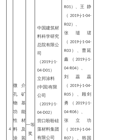
）
、
王 静
R01
（
2019-j-1-04-
）
、
R02
中国建筑材
张琎珺
料科学研究
（
2019-j-1-04-
总院有限公
）
、
曹延
R03
司
鑫（
2019-j-1-
（
2019-j-1-
）
、
04-R04
）
04-D01
刘蕊蕊
立邦涂料
微介
（
2019-j-1-04-
中国
有限
(
)
孔矿
）、顾剑
R05
公司
物基
勇（
2019-j-1-
（
2019-j-1-
功能
）、
04-R06
）
04-D02
性材
张立功
营口盼盼硅
一等
4
料及
藻材料集团
（
2019-j-1-04-
奖
有限公司
涂装
）、韩国
R07