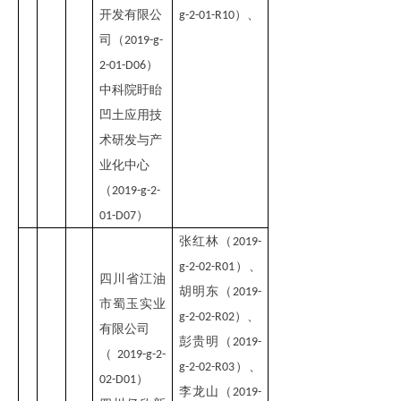
开发有限公
）、
g-2-01-R10
司（
2019-g-
）
2-01-D06
中科院盱眙
凹土应用技
术研发与产
业化中心
（
2019-g-2-
）
01-D07
张红林（
2019-
）
、
g-2-02-R01
四川省江油
胡明东（
2019-
市蜀玉实业
）
、
g-2-02-R02
有限公司
彭贵明（
2019-
（
2019-g-2-
）
、
g-2-02-R03
）
02-D01
李龙山（
2019-