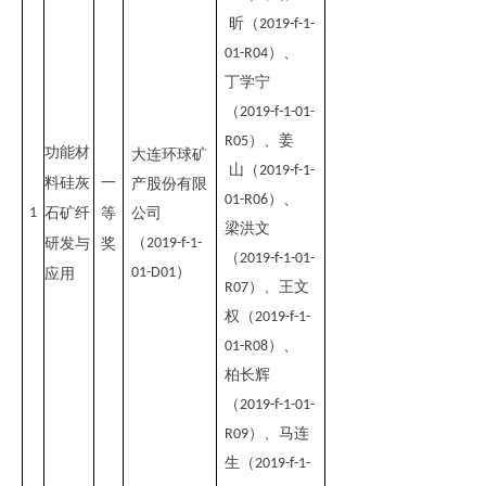
昕
（
2019-f-1-
）
、
01-R04
丁学宁
（
2019-f-1-01-
）
、
姜
R05
功能材
大连环球矿
山
（
2019-f-1-
料硅灰
一
产股份有限
）
、
01-R06
1
石矿纤
等
公司
梁洪文
（
研发与
奖
2019-f-1-
（
2019-f-1-01-
）
01-D01
应用
）
、
王文
R07
权
（
2019-f-1-
）
、
01-R08
柏长辉
（
2019-f-1-01-
）
、
马连
R09
生
（
2019-f-1-