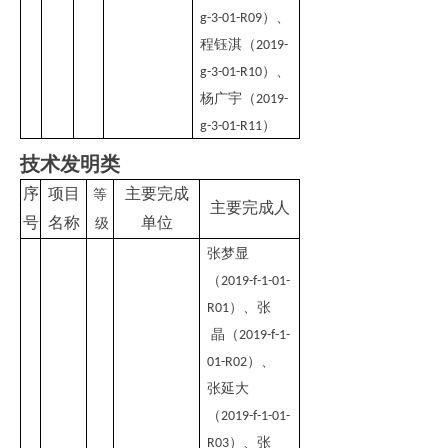
）、
g-3-01-R09
程钰淇（
2019-
）、
g-3-01-R10
杨广宇（
2019-
）
g-3-01-R11
技术发明类
序
项目
主要完成
等
主要完成人
号
名称
单位
级
张梦显
（
2019-f-1-01-
）
、
张
R01
晶
（
2019-f-1-
）
、
01-R02
张延大
（
2019-f-1-01-
）
、
张
R03