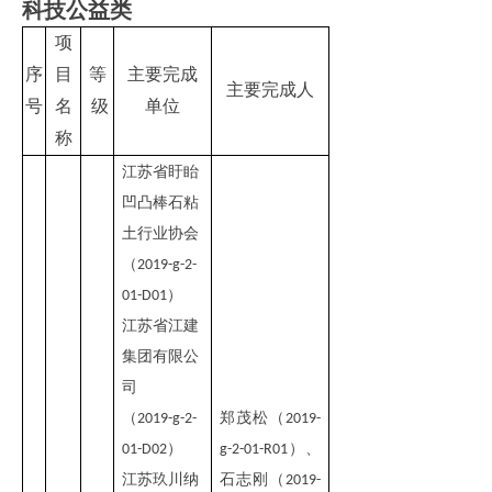
科技公益
类
项
序
目
等
主要完成
主要完成人
号
名
级
单位
称
江苏省盱眙
凹凸棒石粘
土行业协会
（
2019-g-2-
）
01-D01
江苏省江建
集团有限公
司
（
郑茂松（
2019-g-2-
2019-
）
）、
01-D02
g-2-01-R01
江苏玖川纳
石志刚（
2019-