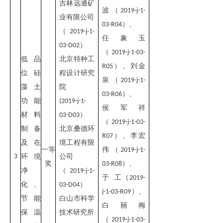
吉林远通矿
波（
2019-j-1-
业有限公司
）
、
03-R04
（
2019-j-1-
任象玉
）
03-D02
（
2019-j-1-03-
低品
北京特种工
）
、刘
金
R05
位硅
程设计研究
泉（
2019-j-1-
藻土
院
）
、
03-R06
功能
(2019-j-1-
侯军祥
材料
）
03-D03
（
2019-j-1-03-
制备
北京桑德环
）
、
李宏
R07
及在
境工程有限
一
伟（
等
2019-j-1-
3
环境
公司
奖
）
、
03-R08
净
（
2019-j-1-
于 工（
2019-
化、
）
03-D04
）、
j-1-03-R09
节能
白山市科学
白丽梅
保温
技术研究所
（
2019-j-1-03-