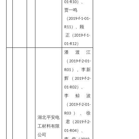
）
、
01-R10
贾一鸣
（
2019-f-1-01-
）
、
顾
R11
正
（
2019-f-1-
）
01-R12
潘渡江
（
2019-f-2-01-
）、李新
R01
辉（
2019-f-2-
）、
01-R02
李鲸波
（
2019-f-2-01-
）、徐
R03
湖北平安电
君（
2019-f-2-
工材料有限
）、
01-R04
公司