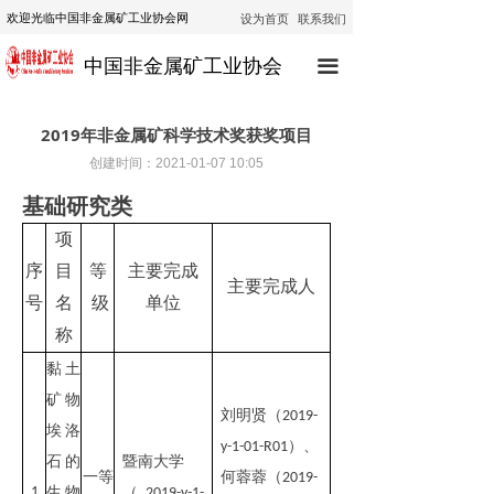
设为首页
联系我们
欢迎光临中国非金属矿工业协会网
首页
中国非金属矿工业协会
끀
协会动态
行业动态
2019年非金属矿科学技术奖获奖项目
创建时间：
2021-01-07
10:05
通知公告
基础研究类
技术咨询
项
序
目
等
主要完成
技术培训
主要完成人
号
名
级
单位
经济运行
称
黏土
政策法规
矿物
刘明贤（
2019-
公示
埃洛
）
、
y-1-01-R01
石的
暨南大学
一等
何蓉蓉（
2019-
1
生物
（
2019-y-1-