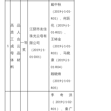
戴中秋
（
2019-j-1-01-
）
、何跃
R01
高品
伦
（
2019-j-1-
江阴市友佳
质人
）
、
01-R02
珠光云母有
工合
王铸金
一等
限公司
1
成云
（
2019-j-1-01-
奖
（
2019-j-1-
母晶
）
、马晓
R03
）
01-D01
体材
康
（
2019-j-1-
料
）
01-R04
顾晓锋
（
2019-j-1-01-
）
R05
李奇洪
（
2019-j-1-02-
）
、
秦广
R01