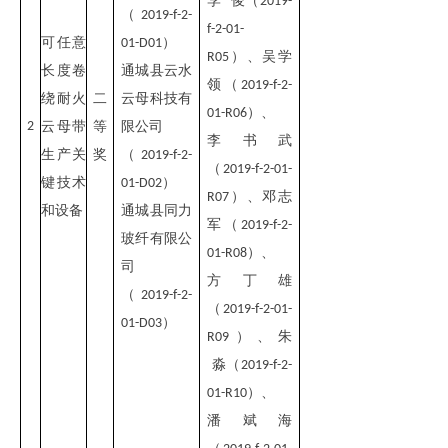
李 俊（
2019-
（
2019-f-2-
f-2-01-
可任意
）
01-D01
）、吴学
R05
长度卷
通城县云水
领（
2019-f-2-
绕耐火
二
云母科技有
）、
01-R06
2
云母带
等
限公司
李书武
生产关
奖
（2019-f-2-
（
2019-f-2-01-
键技术
）
01-D02
）、邓志
R07
和设备
通城县同力
军（
2019-f-2-
玻纤有限公
）、
01-R08
司
方丁雄
（
2019-f-2-
（
2019-f-2-01-
）
01-D03
）、朱
R09
淼（
2019-f-2-
）、
01-R10
潘斌海