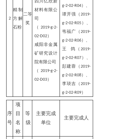
四川亿欣新
）
、
g-2-02-R04
精制
材料有限公
二
等
谭开强（
2019-
2
方解
司
奖
）
、
g-2-02-R05
石粉
（
2019-g-2-
韦福广（
2019-
）
02-D02
）
、
g-2-02-R06
咸阳非金属
王 鸽（
2019-
矿研究设计
）
、
g-2-02-R07
院有限公司
彭建蓉（
2019-
（
2019-g-2-
）、
g-2-02-R08
）
02-D03
李琰吉（
2019-
）
g-2-02-R09
项
序
目
等
主要完成
主要完成人
号
名
级
单位
称