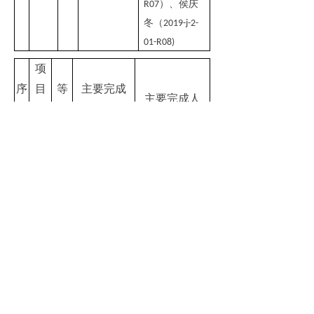
）
、
侯庆
R07
冬
（
2019-j-2-
01-R08)
项
序
目
等
主要完成
主要完成人
号
名
级
单位
称
伍江涛（
2019-
）
、
j-2-02-R01
童 曦
（
2019-j-
）
、
2-02-R02
于 俊（
2019-j-
）
、
2-02-R03
北京橡胶工
吴焕亮
（
2019-
业研究设计
）
、
j-2-02-R04