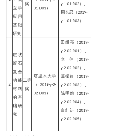
奖
）
、
y-1-01-R02
医学
）
01-D01
周长忍（
2019-
应用
）
y-1-01-R03
基础
研究
田维亮（
2019-
）
、
y-2-02-R01
层状
李 仲（
2019-
蛭石
）
、
y-2-02-R02
复合
塔里木大学
葛振红（
2019-
功能
二等
2
（
2019-y-2-
）
、
y-2-02-R03
材料
奖
）
02-D01
陈明鸽（
2019-
的基
）
、
y-2-02-R04
础研
白红进（
2019-
究
）
y-2-02-R05