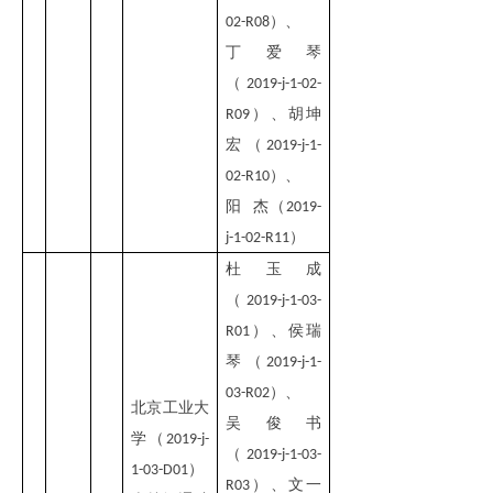
）
、
02-R08
丁爱琴
（
2019-j-1-02-
）、胡坤
R09
宏（
2019-j-1-
）、
02-R10
阳 杰（
2019-
）
j-1-02-R11
杜玉成
（
2019-j-1-03-
）
、
侯瑞
R01
琴（
2019-j-1-
）
、
03-R02
北京工业大
吴俊书
学（
2019-j-
（
2019-j-1-03-
）
1-03-D01
）
、
文一
R03