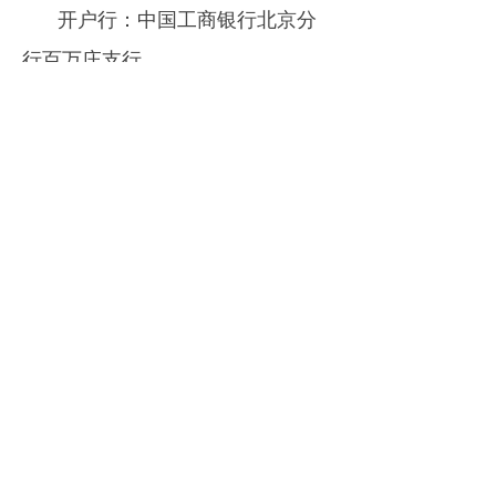
开户行：中国工商银行北京分
行百万庄支行
4.
大会发言：
新产品、新技
术、新成果及有关工艺设备、技术
项目转让、招商引资信息发布及推
广：6000元/20分钟。
七、
报名方式
请参会代表填写参会回执（附
件）发送至协会邮箱
zgfkxh@126.com，或手机扫描下
方二维码报名。