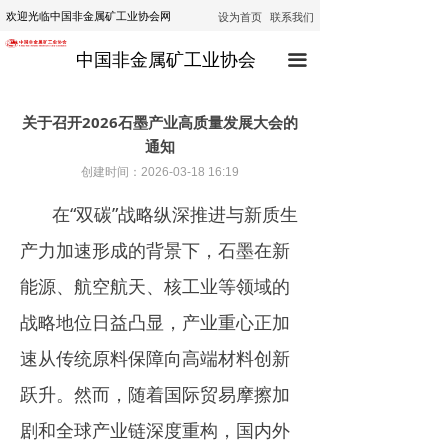
设为首页
联系我们
欢迎光临中国非金属矿工业协会网
首页
中国非金属矿工业协会
끀
协会动态
行业动态
关于召开2026石墨产业高质量发展大会的
通知
通知公告
创建时间：
2026-03-18
16:19
技术咨询
在“双碳”战略纵深推进与新质生
技术培训
产力加速形成的背景下，石墨在新
能源、航空航天、核工业等领域的
经济运行
战略地位日益凸显，产业重心正加
政策法规
速从传统原料保障向高端材料创新
公示
跃升。然而，随着国际贸易摩擦加
剧和全球产业链深度重构，国内外