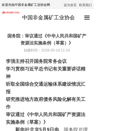
设为首页
联系我们
欢迎光临中国非金属矿工业协会网
首页
中国非金属矿工业协会
끀
协会动态
行业动态
国务院：审议通过《中华人民共和国矿产
资源法实施条例（草案）》
通知公告
创建时间：
2026-05-18
11:18
技术咨询
李强主持召开国务院常务会议
学习贯彻习近平总书记有关重要讲话精
技术培训
神
听取全国综合交通运输体系建设情况汇
经济运行
报
政策法规
研究推进地方政府债务风险化解有关工
作
公示
审议通过《中华人民共和国矿产资源法
实施条例（草案）》
新华社北京5月9日电
国务院总理