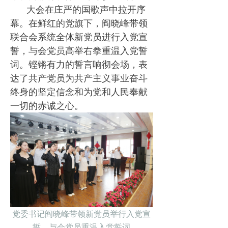
大会在庄严的国歌声中拉开序
幕。在鲜红的党旗下，阎晓峰带领
联合会系统全体新党员进行入党宣
誓，与会党员高举右拳重温入党誓
词。铿锵有力的誓言响彻会场，表
达了共产党员为共产主义事业奋斗
终身的坚定信念和为党和人民奉献
一切的赤诚之心。
党委书记阎晓峰带领新党员举行入党宣
誓，与会党员重温入党誓词