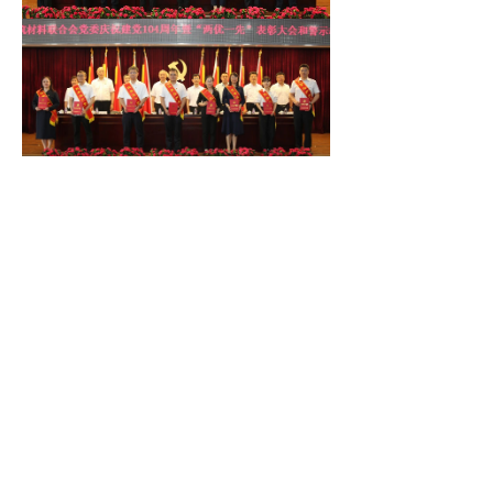
表彰2024-2025年度优秀共产党员