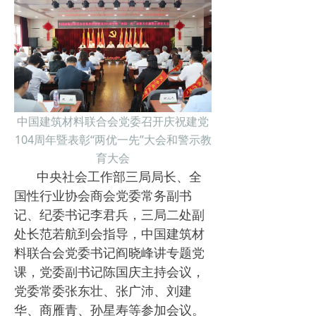
中国建筑材料联合会党委召开庆祝建党
104周年暨表彰“两优一先”大会和警示教
育大会
中央社会工作部三局局长、全
国性行业协会商会党委常务副书
记、纪委书记李君兵，三局二处副
处长范若航到会指导，中国建筑材
料联合会党委书记阎晓峰讲专题党
课，党委副书记陈国庆主持会议，
党委常委张东壮、张广沛、刘建
华、商雁青、孙星寿等参加会议。