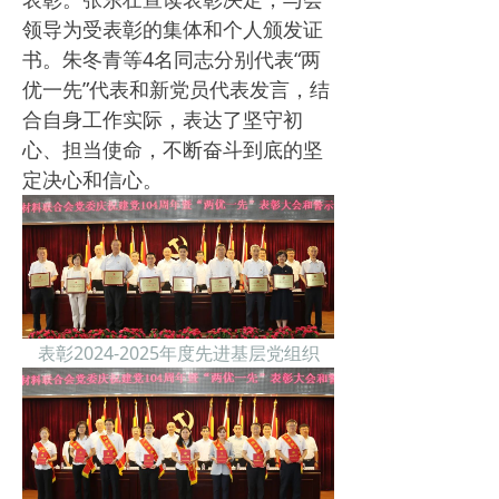
领导为受表彰的集体和个人颁发证
书。朱冬青等4名同志分别代表“两
优一先”代表和新党员代表发言，结
合自身工作实际，表达了坚守初
心、担当使命，不断奋斗到底的坚
定决心和信心。
表彰2024-2025年度先进基层党组织