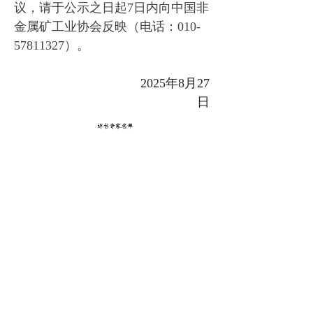
议，请于公示之日起7日内向中国非
金属矿工业协会反映（电话：010-
57811327）。
2025年8月27
日
上一篇：
无
ꄴ
下一篇：
无
ꄲ
点击可访问全部内容：
넡
联系地址：北京市 三里河路 11号 邮政编码：100022