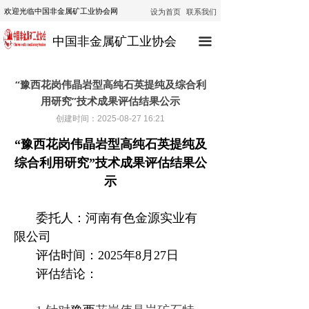
设为首页
联系我们
欢迎光临中国非金属矿工业协会网
首页
中国非金属矿工业协会
끀
协会动态
行业动态
“豫西花岗伟晶岩型高纯石英提纯及综合利
用研究”技术成果评估结果公示
通知公告
创建时间：
2025-08-27
16:21
技术咨询
“
豫西花岗伟晶岩型高纯石英提纯及
综合利用
研究
”技术成果评估结果公
技术培训
示
经济运行
委托人：
河南有色金源实业有
政策法规
限公司
评估时间：2025年8月27日
公示
评估结论：