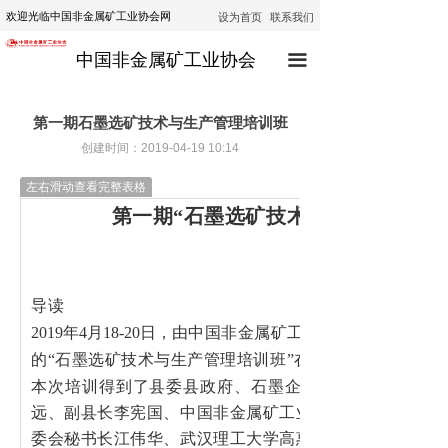
设为首页
联系我们
欢迎光临中国非金属矿工业协会网
首页
中国非金属矿工业协会
끀
协会动态
行业动态
第一期石墨选矿技术与生产管理培训班
创建时间：
2019-04-19
10:14
通知公告
左右滑动查看完整表格
技术咨询
第一期“石墨选矿技术与生产管理培
技术培训
经济运行
导读
2019年4月18-20日，由
中国非金属矿工业协会石墨及石墨
政策法规
的“石墨选矿技术与生产管理培训班”在黑龙江萝北县胜利
公示
本次培训得到了县委县政府、石墨企业的大力支持。萝
远、副县长李宪国、中国非金属矿工业协会副会长兼秘书
委会秘书长江伟华、武汉理工大学高惠民教授、任子杰教